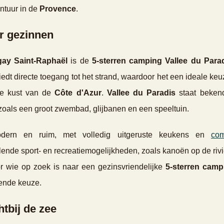
ontuur in de
Provence
.
or gezinnen
ay Saint-Raphaël
is de
5-sterren camping Vallee du Para
edt directe toegang tot het strand, waardoor het een ideale keu
de kust van de
Côte d'Azur
.
Vallee du Paradis
staat beken
, zoals een groot zwembad, glijbanen en een speeltuin.
ern en ruim, met volledig uitgeruste keukens en
com
lende sport- en recreatiemogelijkheden, zoals kanoën op de rivi
r wie op zoek is naar een gezinsvriendelijke
5-sterren camp
ende keuze.
tbij de zee