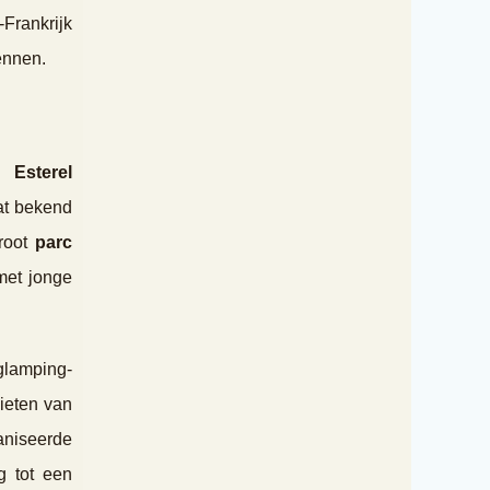
Frankrijk
ennen.
 Esterel
at bekend
root
parc
met jonge
glamping-
nieten van
ganiseerde
 tot een