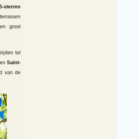
5-sterren
éterrassen
een groot
ijden tot
en
Saint-
nd van de