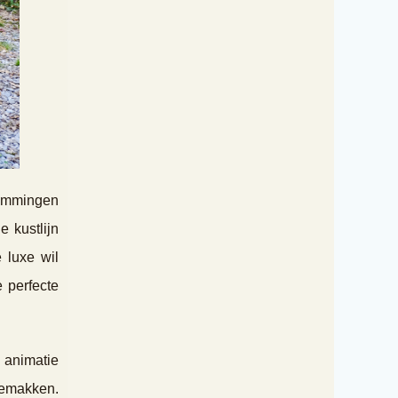
temmingen
e kustlijn
 luxe wil
 perfecte
n animatie
gemakken.