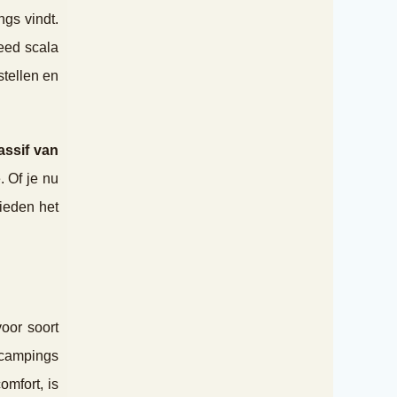
ngs vindt.
eed scala
stellen en
ssif van
. Of je nu
ieden het
oor soort
n campings
omfort, is