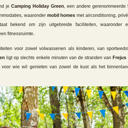
nd je
Camping Holiday Green
, een andere gerenommeerde
ommodaties, waaronder
mobil homes
met airconditioning, priv
aat bekend om zijn uitgebreide faciliteiten, waaronder 
n fitnessruimte.
teiten voor zowel volwassenen als kinderen, van sportwedstr
een
ligt op slechts enkele minuten van de stranden van
Frejus
s voor wie wil genieten van zowel de kust als het binnenla