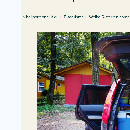
heliportconsult.eu
E-toerisme
Welke 5-sterren campin