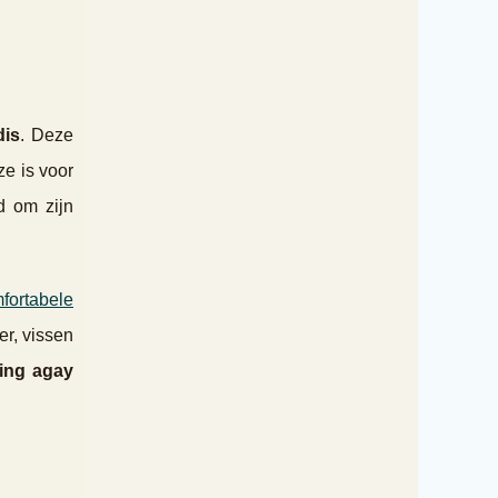
dis
. Deze
ze is voor
d om zijn
fortabele
er, vissen
ing agay