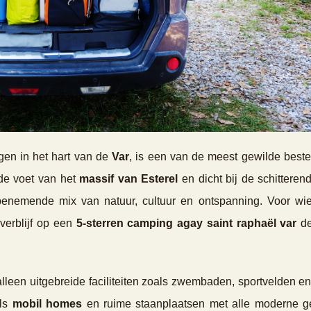
egen in het hart van de
Var
, is een van de meest gewilde bes
de voet van het
massif van Esterel
en dicht bij de schitterend
benemende mix van natuur, cultuur en ontspanning. Voor wie
verblijf op een
5-sterren camping agay saint raphaël var
de
alleen uitgebreide faciliteiten zoals zwembaden, sportvelden e
als
mobil homes
en ruime staanplaatsen met alle moderne 