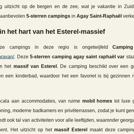
 uitzicht op de bergen en de zee, wat je vakantie in Zuid-
t aanbevolen
5-sterren campings
in
Agay Saint-Raphaël
verk
n het hart van het Esterel-massief
uze campings in deze regio is ongetwijfeld
Camping
aravan/
. Deze
5-sterren camping agay saint raphaël var
sta
in het
massif van Esterel
. De camping beschikt over een g
een kinderbad, waardoor het een favoriet is bij gezinnen 
cala aan accommodaties, van ruime
mobil homes
tot luxe 
tioning, moderne badkamers en privéterrassen, zodat je kunt ge
dt ook tal van activiteiten voor alle leeftijden, waaronder geor
ent. Het uitzicht op het
massif Esterel
maakt deze camping